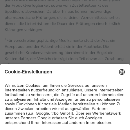
der Produktverfügbarkeit sowie vom Zustellzeitpunkt des
Spediteurs abweichen. Darüber hinaus können notwendige
pharmazeutische Prüfungen, die zu deiner Arzneimittelsicherheit
dienen, die Lieferfrist um die Dauer der Prüfungen einschließlich
Klärungen verlängern.
4
Für verschreibungspflichtige Medikamente stellt der Arzt ein
Rezept aus und der Patient erhält sie in der Apotheke. Die
gesetzliche Krankenversicherung übernimmt in der Regel die
Kosten dafür, der Versicherte trägt einen Teil davon als Zuzahlung
mit.
Grundsätzlich leisten Mitglieder Zuzahlungen in Höhe von zehn
Prozent des Abgabepreises,
mindestens
jedoch
fünf Euro
und
höchstens zehn Euro.
Es sind jedoch nie mehr als die
tatsächlichen Kosten der Leistung zu entrichten.
Diese Regeln gelten grundsätzlich auch für Online-Apotheken.
Bei Heilmitteln und häuslicher Krankenpflege beträgt die
Zuzahlung zehn Prozent der Kosten sowie zehn Euro je
Verordnung.
Um das Engagement der Versicherten für ihre eigene Gesundheit
zu stärken und die besondere Stellung der Familie zu unterstützen,