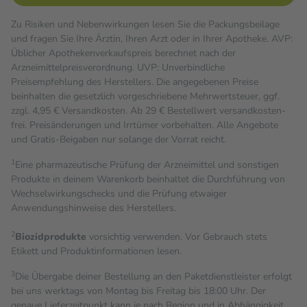
Zu Risiken und Nebenwirkungen lesen Sie die Packungsbeilage
und fragen Sie Ihre Ärztin, Ihren Arzt oder in Ihrer Apotheke. AVP:
Üblicher Apothekenverkaufspreis berechnet nach der
Arzneimittelpreisverordnung. UVP: Unverbindliche
Preisempfehlung des Herstellers. Die angegebenen Preise
beinhalten die gesetzlich vorgeschriebene Mehrwertsteuer, ggf.
zzgl. 4,95 € Versandkosten. Ab 29 € Bestell­wert versand­kosten­
frei. Preisänderungen und Irrtümer vorbehalten. Alle Angebote
und Gratis-Beigaben nur solange der Vorrat reicht.
1
Eine pharmazeutische Prüfung der Arzneimittel und sonstigen
Produkte in deinem Warenkorb beinhaltet die Durchführung von
Wechselwirkungschecks und die Prüfung etwaiger
Anwendungshinweise des Herstellers.
2
Biozidprodukte
vorsichtig verwenden. Vor Gebrauch stets
Etikett und Produktinformationen lesen.
3
Die Übergabe deiner Bestellung an den Paketdienstleister erfolgt
bei uns werktags von Montag bis Freitag bis 18:00 Uhr. Der
genaue Lieferzeitpunkt kann je nach Region und in Abhängigkeit