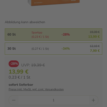
Abbildung kann abweichen
19,39 €
Spartipp
60 St
-28%
13,99 €
(0,23 € / 1 St)
12,10 €
30 St
-34%
(0,27 € / 1 St)
7,99 €
-28%
UVP:
19,39 €
13,99 €
0,23 € / 1 St
sofort lieferbar
Preise inkl. MwSt. ggf. zzgl. Versandkosten