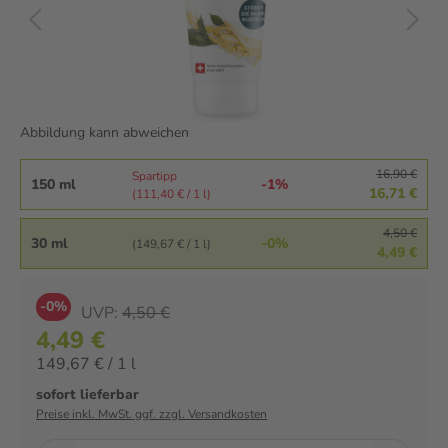
Abbildung kann abweichen
16,90 €
Spartipp
150 ml
-1%
16,71 €
(111,40 € / 1 l)
4,50 €
30 ml
-0%
(149,67 € / 1 l)
4,49 €
-0%
UVP:
4,50 €
4,49 €
149,67 € / 1 l
sofort lieferbar
Preise inkl. MwSt. ggf. zzgl. Versandkosten