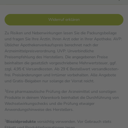
Widerruf erklären
Zu Risiken und Nebenwirkungen lesen Sie die Packungsbeilage
und fragen Sie Ihre Ärztin, Ihren Arzt oder in Ihrer Apotheke. AVP:
Üblicher Apothekenverkaufspreis berechnet nach der
Arzneimittelpreisverordnung. UVP: Unverbindliche
Preisempfehlung des Herstellers. Die angegebenen Preise
beinhalten die gesetzlich vorgeschriebene Mehrwertsteuer, ggf.
zzgl. 4,95 € Versandkosten. Ab 29 € Bestell­wert versand­kosten­
frei. Preisänderungen und Irrtümer vorbehalten. Alle Angebote
und Gratis-Beigaben nur solange der Vorrat reicht.
1
Eine pharmazeutische Prüfung der Arzneimittel und sonstigen
Produkte in deinem Warenkorb beinhaltet die Durchführung von
Wechselwirkungschecks und die Prüfung etwaiger
Anwendungshinweise des Herstellers.
2
Biozidprodukte
vorsichtig verwenden. Vor Gebrauch stets
Etikett und Produktinformationen lesen.