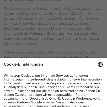
3
Die Übergabe deiner Bestellung an den Paketdienstleister erfolgt
bei uns werktags von Montag bis Freitag bis 18:00 Uhr. Der
genaue Lieferzeitpunkt kann je nach Region und in Abhängigkeit
der Produktverfügbarkeit sowie vom Zustellzeitpunkt des
Spediteurs abweichen. Darüber hinaus können notwendige
pharmazeutische Prüfungen, die zu deiner Arzneimittelsicherheit
dienen, die Lieferfrist um die Dauer der Prüfungen einschließlich
Klärungen verlängern.
4
Für verschreibungspflichtige Medikamente stellt der Arzt ein
Rezept aus und der Patient erhält sie in der Apotheke. Die
gesetzliche Krankenversicherung übernimmt in der Regel die
Kosten dafür, der Versicherte trägt einen Teil davon als Zuzahlung
mit.
Grundsätzlich leisten Mitglieder Zuzahlungen in Höhe von zehn
Prozent des Abgabepreises,
mindestens
jedoch
fünf Euro
und
höchstens zehn Euro.
Es sind jedoch nie mehr als die
tatsächlichen Kosten der Leistung zu entrichten.
Diese Regeln gelten grundsätzlich auch für Online-Apotheken.
Bei Heilmitteln und häuslicher Krankenpflege beträgt die