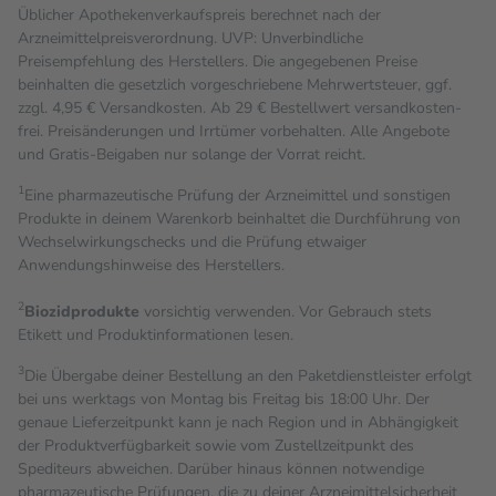
Üblicher Apothekenverkaufspreis berechnet nach der
Arzneimittelpreisverordnung. UVP: Unverbindliche
Preisempfehlung des Herstellers. Die angegebenen Preise
beinhalten die gesetzlich vorgeschriebene Mehrwertsteuer, ggf.
zzgl. 4,95 € Versandkosten. Ab 29 € Bestell­wert versand­kosten­
frei. Preisänderungen und Irrtümer vorbehalten. Alle Angebote
und Gratis-Beigaben nur solange der Vorrat reicht.
1
Eine pharmazeutische Prüfung der Arzneimittel und sonstigen
Produkte in deinem Warenkorb beinhaltet die Durchführung von
Wechselwirkungschecks und die Prüfung etwaiger
Anwendungshinweise des Herstellers.
2
Biozidprodukte
vorsichtig verwenden. Vor Gebrauch stets
Etikett und Produktinformationen lesen.
3
Die Übergabe deiner Bestellung an den Paketdienstleister erfolgt
bei uns werktags von Montag bis Freitag bis 18:00 Uhr. Der
genaue Lieferzeitpunkt kann je nach Region und in Abhängigkeit
der Produktverfügbarkeit sowie vom Zustellzeitpunkt des
Spediteurs abweichen. Darüber hinaus können notwendige
pharmazeutische Prüfungen, die zu deiner Arzneimittelsicherheit