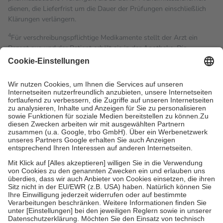
dienen, die Lieferfrist um die Dauer der Prüfungen einschließlich
Klärungen verlängern.
4
Für verschreibungspflichtige Medikamente stellt der Arzt ein
Rezept aus und der Patient erhält sie in der Apotheke. Die
gesetzliche Krankenversicherung übernimmt in der Regel die
Kosten dafür, der Versicherte trägt einen Teil davon als Zuzahlung
mit.
Grundsätzlich leisten Mitglieder Zuzahlungen in Höhe von zehn
Prozent des Abgabepreises,
mindestens
jedoch
fünf Euro
und
höchstens zehn Euro.
Es sind jedoch nie mehr als die
tatsächlichen Kosten der Leistung zu entrichten.
Diese Regeln gelten grundsätzlich auch für Online-Apotheken.
Bei Heilmitteln und häuslicher Krankenpflege beträgt die
Zuzahlung zehn Prozent der Kosten sowie zehn Euro je
Verordnung.
Um das Engagement der Versicherten für ihre eigene Gesundheit
zu stärken und die besondere Stellung der Familie zu unterstützen,
fallen
keine Zuzahlungen
an bei:
• Kindern und Jugendlichen bis zum vollendeten 18. Lebensjahr
mit Ausnahme der Fahrkosten