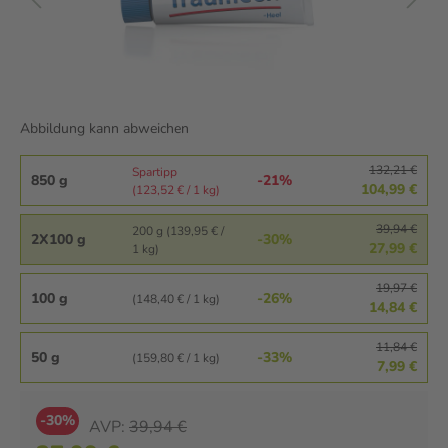
Abbildung kann abweichen
132,21 €
Spartipp
850 g
-21%
104,99 €
(123,52 € / 1 kg)
39,94 €
200 g (139,95 € /
2X100 g
-30%
27,99 €
1 kg)
19,97 €
100 g
-26%
(148,40 € / 1 kg)
14,84 €
11,84 €
50 g
-33%
(159,80 € / 1 kg)
7,99 €
-30%
AVP:
39,94 €