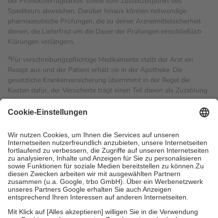
der Produktverfügbarkeit sowie vom Zustellzeitpunkt des
Spediteurs abweichen. Darüber hinaus können notwendige
pharmazeutische Prüfungen, die zu deiner Arzneimittelsicherheit
dienen, die Lieferfrist um die Dauer der Prüfungen einschließlich
Klärungen verlängern.
4
Für verschreibungspflichtige Medikamente stellt der Arzt ein
Rezept aus und der Patient erhält sie in der Apotheke. Die
gesetzliche Krankenversicherung übernimmt in der Regel die
Kosten dafür, der Versicherte trägt einen Teil davon als Zuzahlung
mit.
Grundsätzlich leisten Mitglieder Zuzahlungen in Höhe von zehn
Prozent des Abgabepreises,
mindestens
jedoch
fünf Euro
und
höchstens zehn Euro.
Es sind jedoch nie mehr als die
tatsächlichen Kosten der Leistung zu entrichten.
Diese Regeln gelten grundsätzlich auch für Online-Apotheken.
Bei Heilmitteln und häuslicher Krankenpflege beträgt die
Zuzahlung zehn Prozent der Kosten sowie zehn Euro je
Verordnung.
Um das Engagement der Versicherten für ihre eigene Gesundheit
zu stärken und die besondere Stellung der Familie zu unterstützen,
fallen
keine Zuzahlungen
an bei: