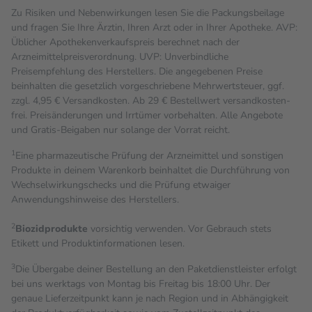
Zu Risiken und Nebenwirkungen lesen Sie die Packungsbeilage
und fragen Sie Ihre Ärztin, Ihren Arzt oder in Ihrer Apotheke. AVP:
Üblicher Apothekenverkaufspreis berechnet nach der
Arzneimittelpreisverordnung. UVP: Unverbindliche
Preisempfehlung des Herstellers. Die angegebenen Preise
beinhalten die gesetzlich vorgeschriebene Mehrwertsteuer, ggf.
zzgl. 4,95 € Versandkosten. Ab 29 € Bestell­wert versand­kosten­
frei. Preisänderungen und Irrtümer vorbehalten. Alle Angebote
und Gratis-Beigaben nur solange der Vorrat reicht.
1
Eine pharmazeutische Prüfung der Arzneimittel und sonstigen
Produkte in deinem Warenkorb beinhaltet die Durchführung von
Wechselwirkungschecks und die Prüfung etwaiger
Anwendungshinweise des Herstellers.
2
Biozidprodukte
vorsichtig verwenden. Vor Gebrauch stets
Etikett und Produktinformationen lesen.
3
Die Übergabe deiner Bestellung an den Paketdienstleister erfolgt
bei uns werktags von Montag bis Freitag bis 18:00 Uhr. Der
genaue Lieferzeitpunkt kann je nach Region und in Abhängigkeit