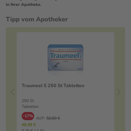
in Ihrer Apotheke.
Tipp vom Apotheker
Traumeel S 250 St Tabletten
Ne
Ra
40 
250 St
Ka
Tabletten
*Gutscheincode "Neuropax20" im Warenkorb eingeben und 20% sparen.
-17%
AVP:
58,89 €
-
48,99 €
22
0,20 € / 1 St