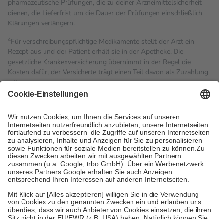
pharmazeutische Prüfungen, die zu deiner Arzneimittelsicherheit
dienen, die Lieferfrist um die Dauer der Prüfungen einschließlich
Klärungen verlängern.
4
Für verschreibungspflichtige Medikamente stellt der Arzt ein
Rezept aus und der Patient erhält sie in der Apotheke. Die
gesetzliche Krankenversicherung übernimmt in der Regel die
Kosten dafür, der Versicherte trägt einen Teil davon als Zuzahlung
mit.
Grundsätzlich leisten Mitglieder Zuzahlungen in Höhe von zehn
Prozent des Abgabepreises,
mindestens
jedoch
fünf Euro
und
höchstens zehn Euro.
Es sind jedoch nie mehr als die
tatsächlichen Kosten der Leistung zu entrichten.
Diese Regeln gelten grundsätzlich auch für Online-Apotheken.
Bei Heilmitteln und häuslicher Krankenpflege beträgt die
Zuzahlung zehn Prozent der Kosten sowie zehn Euro je
Verordnung.
Um das Engagement der Versicherten für ihre eigene Gesundheit
zu stärken und die besondere Stellung der Familie zu unterstützen,
fallen
keine Zuzahlungen
an bei:
• Kindern und Jugendlichen bis zum vollendeten 18. Lebensjahr
mit Ausnahme der Fahrkosten