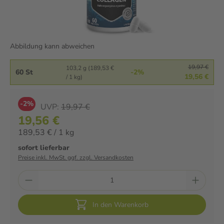
Abbildung kann abweichen
19,97 €
103,2 g (189,53 €
60 St
-2%
19,56 €
/ 1 kg)
-2%
UVP:
19,97 €
19,56 €
189,53 € / 1 kg
sofort lieferbar
Preise inkl. MwSt. ggf. zzgl. Versandkosten
In den Warenkorb