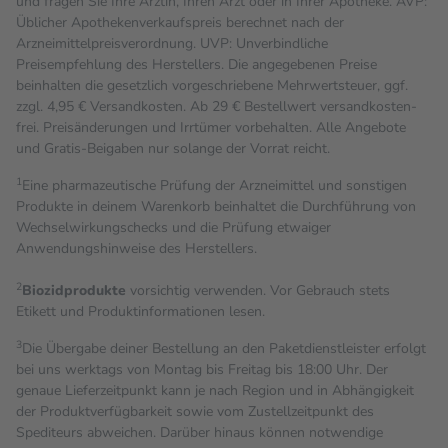
und fragen Sie Ihre Ärztin, Ihren Arzt oder in Ihrer Apotheke. AVP:
Üblicher Apothekenverkaufspreis berechnet nach der
Arzneimittelpreisverordnung. UVP: Unverbindliche
Preisempfehlung des Herstellers. Die angegebenen Preise
beinhalten die gesetzlich vorgeschriebene Mehrwertsteuer, ggf.
zzgl. 4,95 € Versandkosten. Ab 29 € Bestell­wert versand­kosten­
frei. Preisänderungen und Irrtümer vorbehalten. Alle Angebote
und Gratis-Beigaben nur solange der Vorrat reicht.
1
Eine pharmazeutische Prüfung der Arzneimittel und sonstigen
Produkte in deinem Warenkorb beinhaltet die Durchführung von
Wechselwirkungschecks und die Prüfung etwaiger
Anwendungshinweise des Herstellers.
2
Biozidprodukte
vorsichtig verwenden. Vor Gebrauch stets
Etikett und Produktinformationen lesen.
3
Die Übergabe deiner Bestellung an den Paketdienstleister erfolgt
bei uns werktags von Montag bis Freitag bis 18:00 Uhr. Der
genaue Lieferzeitpunkt kann je nach Region und in Abhängigkeit
der Produktverfügbarkeit sowie vom Zustellzeitpunkt des
Spediteurs abweichen. Darüber hinaus können notwendige