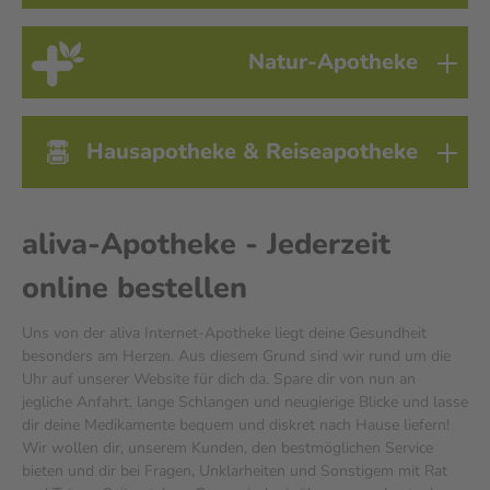
Natur-Apotheke
Hausapotheke & Reiseapotheke
aliva-Apotheke - Jederzeit
online bestellen
Uns von der aliva Internet-Apotheke liegt deine Gesundheit
besonders am Herzen. Aus diesem Grund sind wir rund um die
Uhr auf unserer Website für dich da. Spare dir von nun an
jegliche Anfahrt, lange Schlangen und neugierige Blicke und lasse
dir deine Medikamente bequem und diskret nach Hause liefern!
Wir wollen dir, unserem Kunden, den bestmöglichen Service
bieten und dir bei Fragen, Unklarheiten und Sonstigem mit Rat