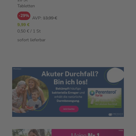
Tabletten
-29%
AVP:
13,99 €
9,99 €
0,50 € / 1 St
sofort lieferbar