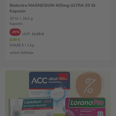
Biolectra MAGNESIUM 400mg ULTRA 20 St
Kapseln
20 St = 16.5 g
Kapseln
-25%
UVP:
11,95 €
8,99 €
544,85 € / 1 kg
sofort lieferbar