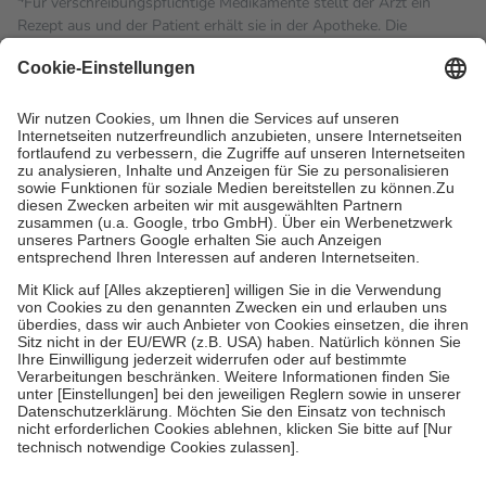
Für verschreibungspflichtige Medikamente stellt der Arzt ein
Rezept aus und der Patient erhält sie in der Apotheke. Die
gesetzliche Krankenversicherung übernimmt in der Regel die
Kosten dafür, der Versicherte trägt einen Teil davon als Zuzahlung
mit.
Grundsätzlich leisten Mitglieder Zuzahlungen in Höhe von zehn
Prozent des Abgabepreises,
mindestens
jedoch
fünf Euro
und
höchstens zehn Euro.
Es sind jedoch nie mehr als die
tatsächlichen Kosten der Leistung zu entrichten.
Diese Regeln gelten grundsätzlich auch für Online-Apotheken.
Bei Heilmitteln und häuslicher Krankenpflege beträgt die
Zuzahlung zehn Prozent der Kosten sowie zehn Euro je
Verordnung.
Um das Engagement der Versicherten für ihre eigene Gesundheit
zu stärken und die besondere Stellung der Familie zu unterstützen,
fallen
keine Zuzahlungen
an bei:
• Kindern und Jugendlichen bis zum vollendeten 18. Lebensjahr
mit Ausnahme der Fahrkosten
• Untersuchungen zur Vorsorge und Früherkennung, die von der
GKV getragen werden
• empfohlenen Schutzimpfungen
• Harn- und Blutteststreifen