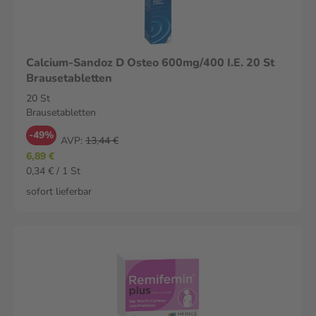
Calcium-Sandoz D Osteo 600mg/400 I.E. 20 St
Brausetabletten
20 St
Brausetabletten
-49%
AVP:
13,44 €
6,89 €
0,34 € / 1 St
sofort lieferbar