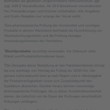
beinhalten die gesetzlich vorgeschriebene Mehrwertsteuer, ggf.
zzgl. 4,95 € Versandkosten. Ab 29 € Bestell­wert versand­kosten­
frei. Preisänderungen und Irrtümer vorbehalten. Alle Angebote
und Gratis-Beigaben nur solange der Vorrat reicht.
1
Eine pharmazeutische Prüfung der Arzneimittel und sonstigen
Produkte in deinem Warenkorb beinhaltet die Durchführung von
Wechselwirkungschecks und die Prüfung etwaiger
Anwendungshinweise des Herstellers.
2
Biozidprodukte
vorsichtig verwenden. Vor Gebrauch stets
Etikett und Produktinformationen lesen.
3
Die Übergabe deiner Bestellung an den Paketdienstleister erfolgt
bei uns werktags von Montag bis Freitag bis 18:00 Uhr. Der
genaue Lieferzeitpunkt kann je nach Region und in Abhängigkeit
der Produktverfügbarkeit sowie vom Zustellzeitpunkt des
Spediteurs abweichen. Darüber hinaus können notwendige
pharmazeutische Prüfungen, die zu deiner Arzneimittelsicherheit
dienen, die Lieferfrist um die Dauer der Prüfungen einschließlich
Klärungen verlängern.
4