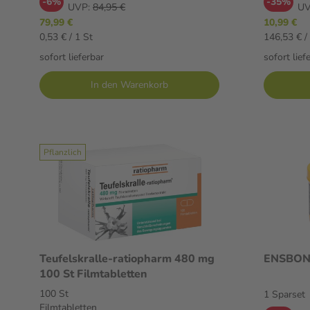
-6%
-35%
UVP:
84,95 €
UV
79,99 €
10,99 €
0,53 € / 1 St
146,53 € / 
sofort lieferbar
sofort lief
In den Warenkorb
Pflanzlich
Teufelskralle-ratiopharm 480 mg
ENSBONA
100 St Filmtabletten
100 St
1 Sparset
Filmtabletten