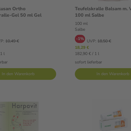
lusan Ortho
Teufelskralle Balsam m. V
ralle-Gel 50 ml Gel
100 ml Salbe
100 ml
Salbe
-1%
P:
10,49 €
UVP:
18,50 €
18,29 €
1 l
182,90 € / 1 l
erbar
sofort lieferbar
In den Warenkorb
In den Warenkorb