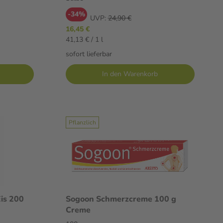
-34%
UVP:
24,90 €
16,45 €
41,13 € / 1 l
sofort lieferbar
In den Warenkorb
Pflanzlich
is 200
Sogoon Schmerzcreme 100 g
Creme