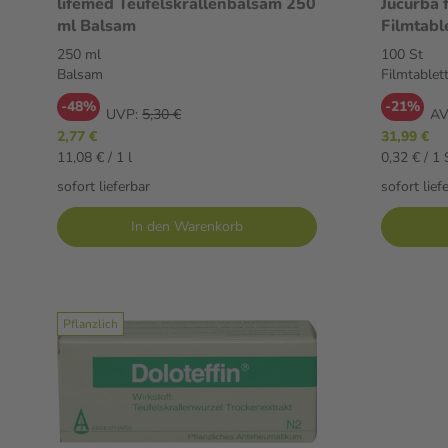
lifemed Teufelskrallenbalsam 250
Jucurba 
ml Balsam
Filmtabl
250 ml
100 St
Balsam
Filmtablet
-48%
-21%
UVP:
5,30 €
AV
2,77 €
31,99 €
11,08 € / 1 l
0,32 € / 1 
sofort lieferbar
sofort lief
In den Warenkorb
Pflanzlich