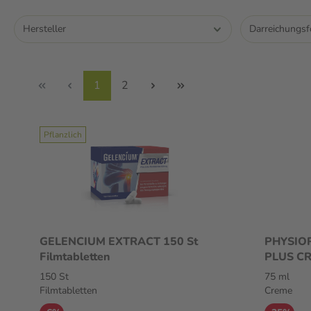
Hersteller
Darreichungs
1
2
Pflanzlich
GELENCIUM EXTRACT 150 St
PHYSIO
Filmtabletten
PLUS CR
entspan
150 St
75 ml
Filmtabletten
Creme