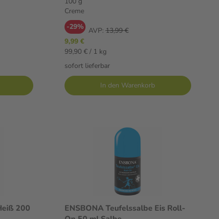
100 g
Creme
-29%
AVP:
13,99 €
9,99 €
99,90 € / 1 kg
sofort lieferbar
In den Warenkorb
Heiß 200
ENSBONA Teufelssalbe Eis Roll-
On 50 ml Salbe