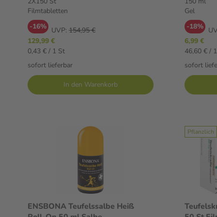
2X150 St
150 ml
Filmtabletten
Gel
-16%
-18%
UVP:
154,95 €
UV
129,99 €
6,99 €
0,43 € / 1 St
46,60 € / 1
sofort lieferbar
sofort lief
In den Warenkorb
Pflanzlich
ENSBONA Teufelssalbe Heiß
Teufelsk
Roll-On 50 ml Salbe
50 St Fi