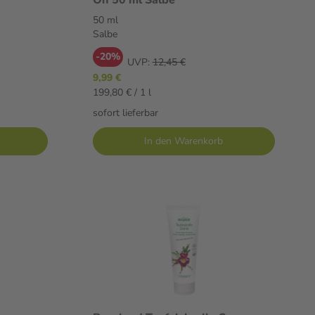
50 ml
Salbe
-20%
UVP:
12,45 €
9,99 €
199,80 € / 1 l
sofort lieferbar
In den Warenkorb