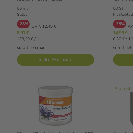
50 ml
50 St
Salbe
Filmtablet
-28%
-35%
UVP:
12,45 €
AV
8,91 €
14,99 €
178,20 € / 1 l
0,30 € / 1 
sofort lieferbar
sofort lief
In den Warenkorb
Pflanzlich