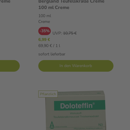
Creme
Bergland Teufelskralle Creme
100 ml Creme
100 ml
Creme
-35%
UVP:
10,75 €
6,99 €
69,90 € / 1 l
sofort lieferbar
In den Warenkorb
Pflanzlich