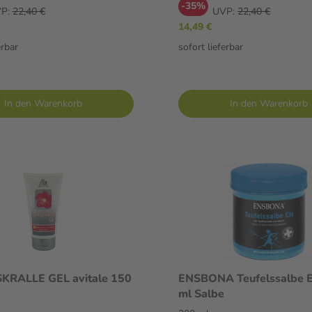
-35%
P:
22,40 €
UVP:
22,40 €
14,49 €
erbar
sofort lieferbar
In den Warenkorb
In den Warenkorb
KRALLE GEL avitale 150
ENSBONA Teufelssalbe E
ml Salbe