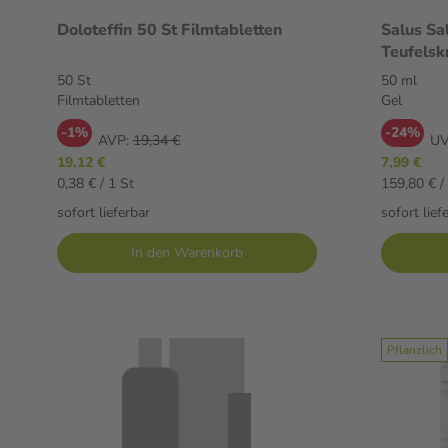
Doloteffin 50 St Filmtabletten
Salus Sa
Teufelsk
50 St
50 ml
Filmtabletten
Gel
-1%
-24%
AVP:
19,34 €
UV
19,12 €
7,99 €
0,38 € / 1 St
159,80 € / 
sofort lieferbar
sofort lief
In den Warenkorb
Pflanzlich