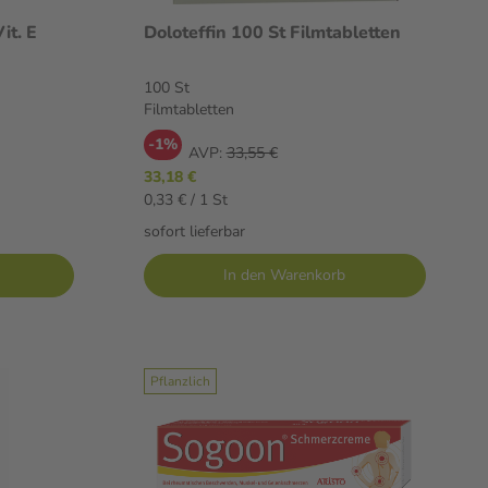
it. E
Doloteffin 100 St Filmtabletten
100 St
Filmtabletten
-1%
AVP:
33,55 €
33,18 €
0,33 € / 1 St
sofort lieferbar
In den Warenkorb
Pflanzlich