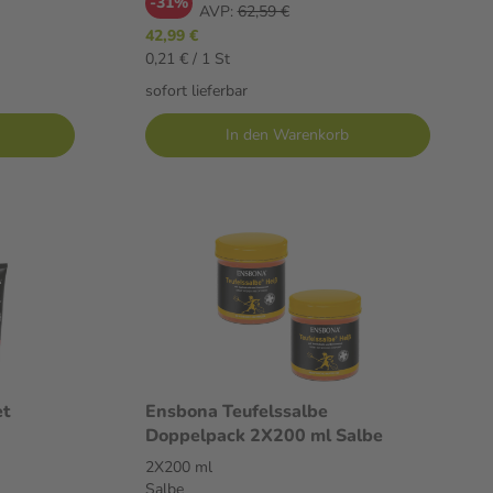
-31%
AVP:
62,59 €
42,99 €
0,21 € / 1 St
sofort lieferbar
In den Warenkorb
et
Ensbona Teufelssalbe
Doppelpack 2X200 ml Salbe
2X200 ml
Salbe