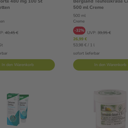
forte 480 mg 100 St
Bergland Teufelskralle 
etten
500 ml Creme
500 ml
ten
Creme
-32%
P:
40,45 €
UVP:
39,95 €
26,99 €
St
53,98 € / 1 l
erbar
sofort lieferbar
In den Warenkorb
In den Warenkorb