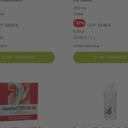
200 ml
ten
Salbe
-32%
P:
23,19 €
UVP:
12,45 €
8,49 €
St
42,45 € / 1 l
erbar
sofort lieferbar
In den Warenkorb
In den Warenkorb