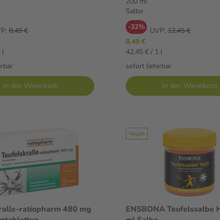
200 ml
Salbe
-32%
P:
8,49 €
UVP:
12,45 €
8,49 €
 l
42,45 € / 1 l
erbar
sofort lieferbar
In den Warenkorb
In den Warenkorb
Vegan
ralle-ratiopharm 480 mg
ENSBONA Teufelssalbe 
lmtabletten
ml Salbe