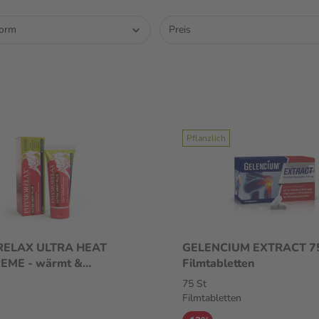
form
Preis
Pflanzlich
RELAX ULTRA HEAT
GELENCIUM EXTRACT 75 St
EME - wärmt &
Filmtabletten
nt
75 St
Filmtabletten