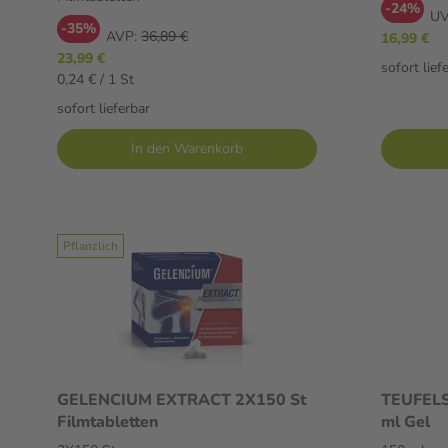
-24%
UV
-35%
AVP:
36,89 €
16,99 €
23,99 €
sofort lief
0,24 € / 1 St
sofort lieferbar
In den Warenkorb
Pflanzlich
GELENCIUM EXTRACT 2X150 St
TEUFELS
Filmtabletten
ml Gel