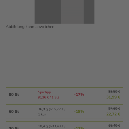
Abbildung kann abweichen
38,50 €
Spartipp
90 St
-17%
31,99 €
(0,36 € / 1 St)
27,60 €
36,9 g (615,72 € /
60 St
-18%
22,72 €
1 kg)
15,40 €
18,4 g (693,48 € /
30 St
-17%